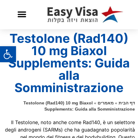
שאלות ותשובות
שירות לאזרח אמריקאי
Testolone (Rad140)
פתח
10 mg Biaxol
Supplements: Guida
alla
Somministrazione
דף הבית
»
מאמרים
»
Testolone (Rad140) 10 mg Biaxol
Supplements: Guida alla Somministrazione
Il Testolone, noto anche come Rad140, è un selettore
degli androgeni (SARMs) che ha guadagnato popolarità
nel mondo del fitness e del bodybuilding. Questo