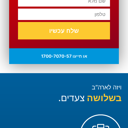
שלח עכשיו
או חייגו 1700-7070-57
ויזה לארה”ב
בשלושה
צעדים.