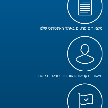
משאירים פרטים באתר האינטרנט שלנו
נציגנו יבדקו את זכאותכם ויטפלו בבקשה