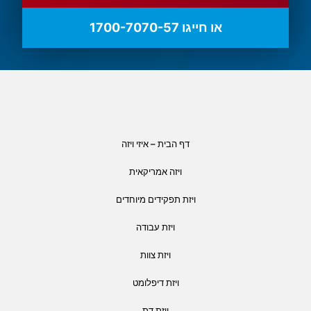
או חייגו 1700-7070-57
דף הבית – איזי ויזה
ויזה אמריקאית
ויזת תפקידים מיוחדים
ויזת עבודה
ויזת צוות
ויזת דיפלומט
ויזת דת