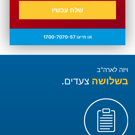
שלח עכשיו
או חייגו 1700-7070-57
ויזה לארה”ב
בשלושה
צעדים.