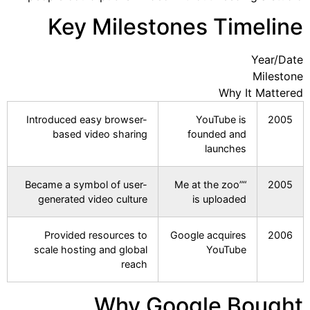
Key Milestones Timeline
Year/Date
Milestone
Why It Mattered
Introduced easy browser-
YouTube is
2005
based video sharing
founded and
launches
Became a symbol of user-
“Me at the zoo”
2005
generated video culture
is uploaded
Provided resources to
Google acquires
2006
scale hosting and global
YouTube
reach
Why Google Bought