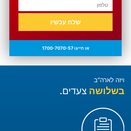
שלח עכשיו
או חייגו 1700-7070-57
ויזה לארה”ב
בשלושה
צעדים.