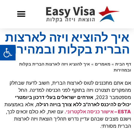
שאלות ותשובות
שירות לאזרח אמריקאי
איך להוציא ויזה לארצות
פתח
הברית בקלות ובמהירות
דף הבית
»
מאמרים
»
איך להוציא ויזה לארצות הברית בקלות
ובמהירות
אם אתם מתכננים לטוס לארצות הברית, חשוב לדעת שבחלק
מהמקרים תצטרכו ויזה בתוקף לפני הכניסה למדינה. החל
מספטמבר 2023,
אזרחים ישראלים בעלי דרכון ביומטרי
יכולים להיכנס לארה"ב ללא צורך בויזה רגילה
, אלא באמצעות
ESTA – אישור כניסה אלקטרוני
.
עם זאת, לא כולם זכאים לכך,
וישנם מצבים שבהם עדיין נדרש תהליך הוצאת ויזה לארצות
הברית מסורתי.