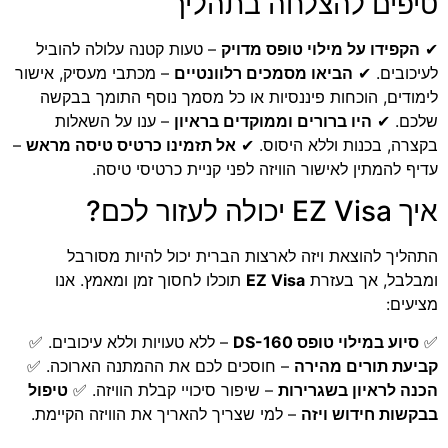
טיפים להצלחה בתהליך
✔
הקפידו על מילוי טופס מדויק
– טעות קטנה עלולה להוביל
לעיכובים. ✔
הביאו מסמכים רלוונטיים
– מכתבי מעסיק, אישור
לימודים, הוכחות פיננסיות או כל מסמך נוסף התומך בבקשה
שלכם. ✔
היו ברורים וממוקדים בראיון
– ענו על השאלות
בקצרה, בכנות וללא היסוס. ✔
אל תזמינו כרטיס טיסה מראש
–
עדיף להמתין לאישור הוויזה לפני קניית כרטיסי טיסה.
איך EZ Visa יכולה לעזור לכם?
התהליך להוצאת ויזה לארצות הברית יכול להיות מסורבל
ומבלבל, אך בעזרת
EZ Visa
תוכלו לחסוך זמן ומאמץ. אנו
מציעים:
✅
סיוע במילוי טופס DS-160
– ללא טעויות וללא עיכובים. ✅
קביעת תורים מהירה
– חוסכים לכם את ההמתנה הארוכה. ✅
הכנה לראיון בשגרירות
– שיפור סיכויי קבלת הוויזה. ✅
טיפול
בבקשות חידוש ויזה
– למי שצריך להאריך את הוויזה הקיימת.