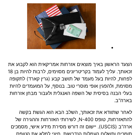
הצעד הראשון באיך מוצאים אזרחות אמריקאית הוא לקבוע את
זכאותך. עליך לעמוד בקריטריונים מסוימים, לרבות להיות בן 18
לפחות, להיות בעל מעמד של תושב קבע (גרין קארד) לתקופה
מסוימת, ולהפגין אופי מוסרי טוב. בנוסף, על המועמדים להיות
בעלי הבנה בסיסית של השפה האנגלית ולעבור מבחן אזרחות
בארה"ב.
לאחר שתוודא את זכאותך, השלב הבא הוא הגשת בקשה
להתאזרחות, טופס N-400, לשירותי האזרחות וההגירה של
ארה"ב (USCIS). יישום זה דורש מסירת מידע אישי, מסמכים
תומכים ותשלום העמלות הנדרשות. חיוני למלא את הטופס