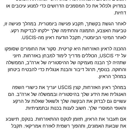
במדויק ולכלול את כל המסמכים הדרושים כדי למנוע עיכובים או
דחיות.
לאחר הגשת בקשתך, תקבע פגישה ביומטרית. במהלך פגישה זו,
טביעות האצבע, התמונה והחתימה שלך יילקחו לבדיקות רקע.
לאחר המינוי הביומטרי, תקבל הודעת ראיון מה-USCIS.
ההכנה לראיון האזרחות היא קריטית. סקור את החומרים שסופקו
על ידי USCIS, הכוללים מדריך לימוד למבחן באזרחות. חיוני
שתהיה לך הבנה מעמיקה של ההיסטוריה של ארה"ב, הממשלה
והחוקה. בנוסף, תרגל דיבור והבנת אנגלית כדי להבטיח ביטחון
במהלך הראיון.
במהלך ראיון האזרחות, קצין USCIS יעריך את כישורי השפה
האנגלית ואת הידע שלך בהיסטוריה ובממשלה של ארה"ב. הם
עשויים גם לבדוק את הבקשה שלך ולשאול שאלות על הרקע
והאופי המוסרי שלך. חשוב לענות בכנות ובתמציתיות.
אם תעבור את הראיון, תזומן לטקס ההתאזרחות. בטקס, תישבע
את שבועת האמונים, ותהפוך רשמית לאזרח אמריקאי. תקבל