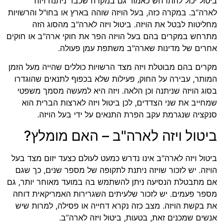
ביטול יכול להתרחש כאמור גם במקרה שכבר ניתנה ויזה
לארה”ב. במקרה כזה, בעל הויזה שוהה בארץ או בחו"ל והרשויות
מחליטות לבטל את הויזה. ביטול ויזה לארה"ב מהסוג הזה
מתרחש במקרים בהם בעל הויזה הפר את חוקי ארה"ב או חוקים
אחרים של מדינות שארה"ב משתפת עמן פעולה.
מקרים בהם מבוטלת ויזה מצד הרשויות כוללים שהייה מעל הזמן
המותר, עבירה על החוק, פעילות שלא בכפוף לתנאים שהוגדרו
בסוג הויזה שניתנה וכן הלאה. ויזה היא למעשה מסמך משפטי
שמחייב את שני הצדדים, לכן ביטול ויזה לארצות הברית הוא
סנקציה שנגרמת עקב הפרת התנאים על ידי בעל הויזה.
ביטול ויזה לארה"ב – האם מומלץ?
ביטול ויזה לארה"ב אינו נדרש כמעט לעולם כצעד יזום מצד בעל
הויזה. יש לזכור שויזה ניתנת לתקופה של מספר שנים, כך שגם
אם מתבטלת הנסיעה ניתן להשתמש בה במועד מאוחר יותר, גם
מספר פעמים. יש לזכור שלעיתים השגרירות האמריקאית דוחה
את בקשת הויזה. מצב כזה נקרא דחייה או פסילה, למרות שיש
אנשים שמכנים זאת, בטעות, ביטול ויזה לארה”ב.