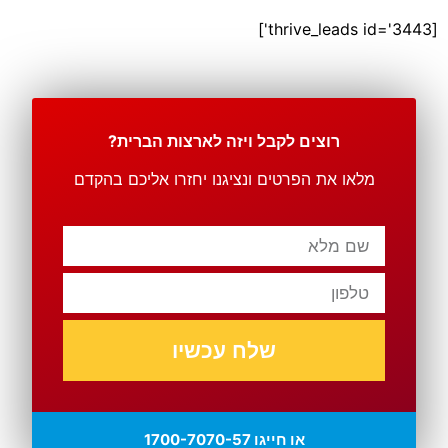
[thrive_leads id='3443']
רוצים לקבל ויזה לארצות הברית?
מלאו את הפרטים ונציגנו יחזרו אליכם בהקדם
שלח עכשיו
או חייגו 1700-7070-57