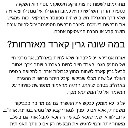
מתרגמים לשפות נחוצות ורקע תעסוקתי נוסף הוא השקעה
כספית. הדרך השלישית היא כמובן ההגרלה.על מנת להוציא ויזה
שלא דרך ההגרלה חשוב שיהיה ספונסר אמריקאי- כזה שמגיש
את הבקשה בשמכם. לצורך הבקשה הספונסר יכול להיות אזרח,
תושב קבע או חברה המעסיקה אתכם.
במה שונה גרין קארד מאזרחות?
אזרח אמריקאי יכול לבחור שלא לחיות בארה"ב, אך מרכז חייו
של מחזיק הגרין קארד חייב להיות בארה"ב ויותר מכך, אסור
לבעל גרין קארד לשהות מחוץ לגבולות ארה”ב לתקופה רצופה
העולה על שנה מבלי שביקש וקיבל היתר מרשויות ההגירה
בארה”ב בטרם יציאתו. חריגה מהאמור מתפרשת כוויתור על
המעמד ועל כל המשתמע מכך.
על כן לא מומלץ לבקש את האשרה גם עם מדובר בבביקור
משפחתי, אלא אם כן פניך למגורי קבע של ממש במדינת ארה”ב.
קרוב לוודאי שמי שזכאי לבקש יהיה זכאי לקבל אותו גם בשלב
מאוחר יותר ורצוי להגיש את הבקשה רק אם כוונתך האמיתית