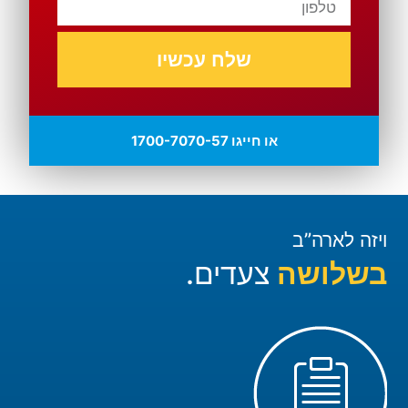
שלח עכשיו
או חייגו 1700-7070-57
ויזה לארה”ב
בשלושה
צעדים.