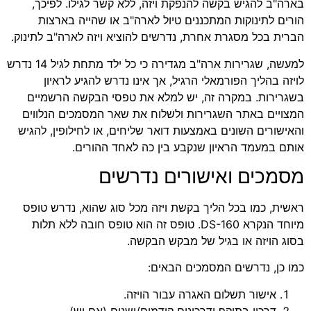
בארה"ב להגיש בקשה להנפקת ויזה, ללא קשר לגילו. לפיכך,
הורים לתינוקות המתכננים טיול לארה"ב או שהייה בארצות
הברית בכל מסגרת אחרת, נדרשים להוציא ויזה לארה"ב לתינוק.
למעשה, שגרירות ארה"ב מגדירה כי כל ילד מתחת לגיל 14 נדרש
לויזה בהליך הפורמאלי הרגיל, אך אינו נדרש להגיע לראיון
בשגרירות. במקרה זה, יש למלא את טפסי הבקשה הרשמיים
המצויים באתר השגרירות ולשלוח את שאר המסמכים הנלווים
והאישורים השונים באמצעות דואר שליחים, או לחילופין, להגיש
אותם במעמד הראיון שנקבע בין כה לאחד ההורים.
מסמכים ואישורים נדרשים
ראשית, כמו בכל הליך בקשת ויזה מכל סוג שהוא, נדרש טופס
מיוחד הנקרא DS-160. טופס זה הוא טופס חובה ללא תלות
בסוג הויזה או בגיל של מבקש הבקשה.
כמו כן, נדרשים המסמכים הבאים:
אישור תשלום האגרה עבור הויזה.
דרכון בתוקף ודרכונים קודמים/ישנים (אם יש).