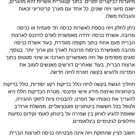
מיועדות לביקורים זמניים. בתוך קטגוריית אשרות ללא מהגרים,
ישנם סיווגי ויזה שונים, כל אחד עם מערך קריטריוני זכאות
והגבלות משלו.
ניתן לחלק ויזה נוספת לאשרות כניסה חד פעמית או כניסה
מרובה. אשרת כניסה יחידה מאפשרת לאדם להיכנס לארצות
הברית פעם אחת בתוך תקופה מוגדרת, בעוד אשרת כניסה
מרובה מאפשרת כניסות מרובות לאורך זמן ארוך יותר. בנוסף,
סוגים מסוימים של ויזה מאפשרים הארכה או שינוי סטטוס בתוך
ארצות הברית, בעוד שאחרים דורשים מאנשים לעזוב את
המדינה ולהגיש בקשה חוזרת לויזה חדשה.
תהליך הגשת בקשה לויזה כולל בדיקות רקע יסודיות, כולל בדיקות
ביטחוניות ואימות מידע אישי ופיננסי. מטרת הבדיקות הללו היא
להעריך את כוונותיו של הפרט, להבטיח ציות לחוקי ההגירה,
ולטפל בכל חששות ביטחוניים פוטנציאליים. ממשלת ארה"ב
שואפת להגיע לאיזון בין שמירה על ביטחון לאומי וקידום נסיעות
וחילופים לגיטימיים בינלאומיים.
חשוב לציין שהחזקת ויזה אינה מבטיחה כניסה לארצות הברית.