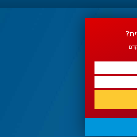
ית?
קדם