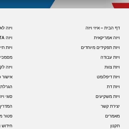
דף הבית – איזי ויזה
ויזה לא
ויזה אמריקאית
ויזה ESTA
ויזת תפקידים מיוחדים
ויזת תי
ויזת עבודה
מסמכים
ויזת צוות
ויזה לק
ויזת דיפלומט
אישור 
ויזת דת
הגרלת ג
ויזת משקיעים
סוגי וי
יצירת קשר
המדריך
מאמרים
פטור מ
תקנון
חידוש ו