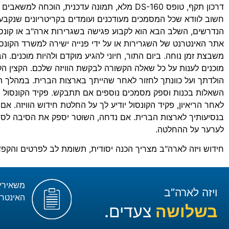
דרכון תקף, טופס DS-160 מלא, תמונה עדכנית, הוכ
חשוב לוודא שכל המסמכים מעודכנים ועומדים בקריטריונים שנקב
הנדרשים, השלב הבא הוא לקבוע פגישה בשגרירות ארה"ב או קונסו
אתר האינטרנט של השגרירות או על ידי פנייה ישירה למשרד הקונס
משבצת זמן נוחה. ביום התור, חיוני להגיע מוקדם ולהיות מוכנים. 
מוכנים לענות על כל שאלה הקשורה לבקשת הוויזה שלכם. הקצין הק
הולדתך ועל כוונתך לחזור לאחר שהייתך בארצות הברית. במהלך הרי
השאלות בכנות וספק מסמכים נוספים אם תתבקש. פקיד הקונסול 
לאחר הריאיון, פקיד הקונסול יודיע לך על החלטת חידוש הוויזה. אם
בנסיעותיך לארצות הברית. אם נדחה, השוטר יספק את הסיבה לסיר
לערער על ההחלטה.
חידוש ויזה לארה"ב מצריך הכנה יסודית, תשומת לב לפרטים והקפד
משאירי
ויזה לארה”ב
האינטרנ
בשלושה
צעדים.