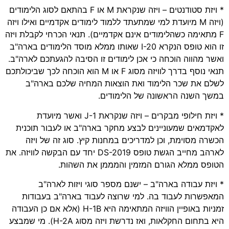
* ויזת סטודנטים – ויזה שנקראת M או F בהתאם לסוג הלימודים
(ויזה M מיועדת למי שמתעתד ללמוד לימודים אקדמיים ואילו ויזה
F מתאימה כשהלימודים אינם אקדמיים). תנאי הכרחי לקבלת ויזה
זו הוא טופס הנקרא I-20 שאותו ממלא מוסד הלימודים בארה"ב
ואשר מהווה הוכחה כי אכן לימודים זו הסיבה להגעתכם לארה"ב.
תנאי נוסף בדרך לוויזה מסוג F או M הוא הוכחה לכך שביכולתכם
לשלם את שכר הלימוד ואת הוצאות המחיה שלכם בארה"ב
במשך השנה הראשונה של הלימודים.
* ויזת חילופי מבקרים – ויזה שנקראת J-1 ואשר מיועדת
לאקדמאים שמעוניינים לבצע מחקר בארה"ב או לעבור תוכנית
הכשרה מסוימת, וכן למדריכים במחנות קיץ. סוג זה של ויזה
לארהב מחייב הגשת טופס DS-2019 יחד עם הבקשה לוויזה. את
הטופס ממלא הגורם המזמין והמממן את השהות.
* ויזת עבודה בארה"ב – ישנם מספר סוגי ויזות לארה"ב
המאפשרות לעבוד בה. למי שרוצה לעבוד בארה"ב בעבודות
זמניות באופיין הוויזה המתאימה היא H-1B (אלא אם כן העבודה
היא בתחום החקלאות, ואז נדרשת ויזה מסוג H-2A). מי שמבצע