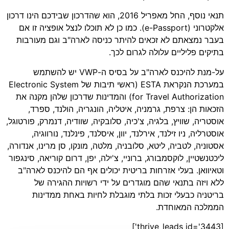
תנאי נוסף, החל מאפריל 2016, הוא שהדרכון שבידכם הינו דרכון
אלקטרוני (e-Passport). כמו כן לא תוכלו לנצל אופציה זו אם
בעבר נמצאתם לא זכאים להיתר כניסה לארה"ב וגם מעורבות
בתיקים פליליים עלולה לגרום לכך.
על-מנת להיכנס לארה"ב על בסיס ה-VWP יש להשתמש
במערכת הנקראת ESTA (ראשי תיבות של Electronic System
for Travel Authorization) והמדינות שדרכון שלהן מקנה את
הזכאות הן: צרפת, גרמניה, איטליה, הונגריה, הולנד, ספרד,
אוסטריה, שוויץ, בלגיה, צ'כיה, סלובקיה, שוודיה, דנמרק, פורטוגל,
אוסטרליה, ניו זילנד, אירלנד, יוון, איסלנד, פינלנד, נורווגיה,
אסטוניה, לטביה, ליטא, סלובניה, מלטה, מונקו, סן מרינו, אנדורה,
ליכטנשטיין, לוקסמבורג, ברוניי, צ'ילה, יפן, דרום קוריאה, סינגפור
וטאיוואן. בעלי אזרחות בריטית יכולים אף הם להיכנס לארה"ב
ללא ויזה בתנאי שהם מוגדרים על ידי רשויות ההגירה של
בריטניה כבעלי זכות בלתי מוגבלת לחיות באחת ממדינות
הממלכה המאוחדת.
[thrive_leads id='3443']