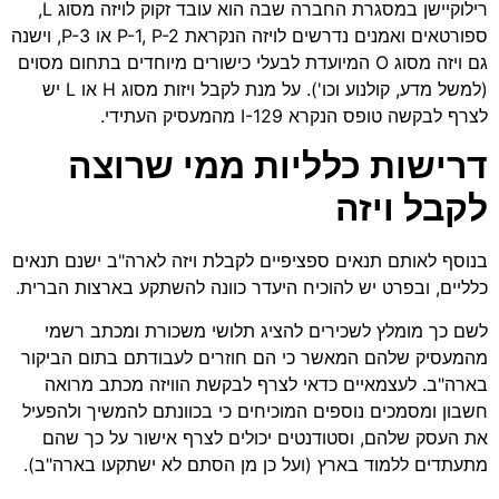
רילוקיישן במסגרת החברה שבה הוא עובד זקוק לויזה מסוג L,
ספורטאים ואמנים נדרשים לויזה הנקראת P-1, P-2 או P-3, וישנה
גם ויזה מסוג O המיועדת לבעלי כישורים מיוחדים בתחום מסוים
(למשל מדע, קולנוע וכו'). על מנת לקבל ויזות מסוג H או L יש
לצרף לבקשה טופס הנקרא I-129 מהמעסיק העתידי.
דרישות
כלליות
ממי
שרוצה
לקבל
ויזה
בנוסף לאותם תנאים ספציפיים לקבלת ויזה לארה"ב ישנם תנאים
כלליים, ובפרט יש להוכיח היעדר כוונה להשתקע בארצות הברית.
לשם כך מומלץ לשכירים להציג תלושי משכורת ומכתב רשמי
מהמעסיק שלהם המאשר כי הם חוזרים לעבודתם בתום הביקור
בארה"ב. לעצמאיים כדאי לצרף לבקשת הוויזה מכתב מרואה
חשבון ומסמכים נוספים המוכיחים כי בכוונתם להמשיך ולהפעיל
את העסק שלהם, וסטודנטים יכולים לצרף אישור על כך שהם
מתעתדים ללמוד בארץ (ועל כן מן הסתם לא ישתקעו בארה"ב).