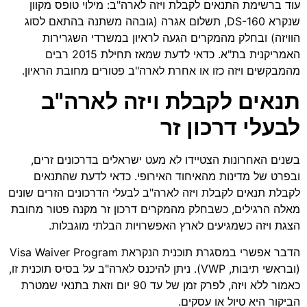
עוד ברשימת התנאים לקבלת ויזה לארה"ב: מילוי טופס מקוון
שנקרא DS-160, תשלום אגרה (גובהה משתנה בהתאם לסוג
הוויזה) ובחלק מהמקרים הגעה לראיון במשרדי השגרירות
האמריקנית בת"א. כדאי לדעת שמאז תחילת 2015 רבים
מהמבקשים ויזה כזו או אחרת לארה"ב פטורים מחובת הראיון.
תנאים
לקבלת
ויזה
לארה
"
ב
לבעלי
דרכון
זר
בשנים האחרונות הצטיידו לא מעט ישראלים בדרכונים זרים,
ובפרט של מדינות מהאיחוד האירופי. כדאי לדעת שהתנאים
לקבלת תנאים לקבלת ויזה לארה"ב לבעלי הדרכונים הזרים שונים
מאלה הרגילים, כשבחלק מהמקרים דרכון זר מקנה פטור מחובת
הצגת ויזה כשמגיעים לארץ האפשרויות הבלתי מוגבלות.
הדבר אפשרי במסגרת תוכנית הנקראת Visa Waiver Program
(ובראשי תיבות, VWP). ניתן להיכנס לארה"ב על בסיס תוכנית זו,
כאמור ללא ויזה, לפרק זמן של עד 90 יום וזאת בתנאי שמטרת
הביקור היא טיול או עסקים.