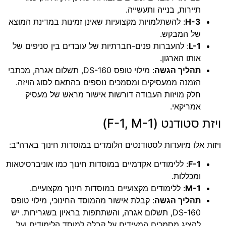
תיירות, בנייה ותעשייה.
H-3
: להשתלמויות מקצועיות שאינן זמינות במדינת המוצא
של המבקש.
L-1
: להעברות פנים-חברתיות של עובדים בין סניפים של
אותו הארגון.
תהליך הגשה
: מילוי טופס DS-160, תשלום אגרה, מכתבי
הזמנה ממעסיקים ומסמכים נוספים בהתאם לסוג הויזה.
חלק מויזות העבודה דורשות אישור מראש של מעסיק
אמריקאי.
ויזת סטודנט (F-1, M-1)
ויזות אלו מיועדות לסטודנטים הלומדים במוסדות חינוך בארה"ב:
F-1
: ללימודים אקדמיים במוסדות חינוך כמו אוניברסיטאות
ומכללות.
M-1
: ללימודים מקצועיים במוסדות חינוך מקצועיים.
תהליך הגשה
: קבלת אישור מהמוסד החינוכי, מילוי טופס
DS-160, תשלום אגרה, והשתתפות בראיון בשגרירות. יש
להציג מסמכים המעידים על קבלה למוסד הלימודים ועל