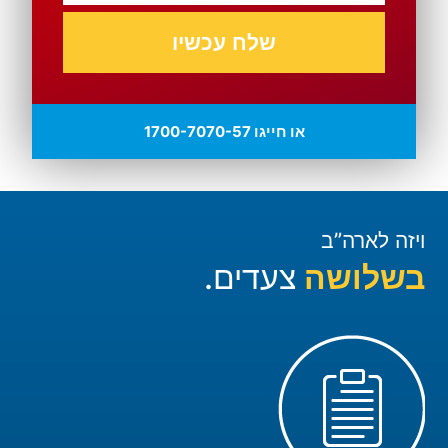
שלח עכשיו
או חייגו 1700-7070-57
ויזה לארה”ב
בשלושה
צעדים.