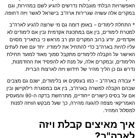
האפשרויות הבלתי מוגבלות נדרשים להגיע לשם במהירות, וגם
במקרים אלה עשויה שגרירות ארה"ב בישראל לאשר ויזה דחופה.
* התחלת לימודים – באופן דומה גם מי שרוצה להגיע לארה"ב
למטרת לימודים, בין אם במתכונת אקדמית ובין אם לימודים לא
אקדמיים, יודע ברוב המקרים זמן רב מראש כי בתאריך מסוים
עליו להיות בארה"ב כדי להתחיל את לימודיו. יחד עם זאת לעתים
האישור על הקבלה ללימודים מתקבל סמוך מאוד למועד תחילת
הלימודים, ובמקרים אלה, על מנת לא להפסיד את ההזדמנות,
נדרש גם כן הליך מהיר של חידוש ויזה לארצות הברית.
* עבודה בארה"ב – כמו בעסקים או בלימודים, ישנם גם מצבים
שבהם הקבלה למשרה בארה"ב, בין אם במסגרת רילוקיישן ובין
אם על בסיס כישורים ייחודיים, מתרחשת בדקה ה-90 והמעסיק
האמריקאי מצפה להגעה מהירה, כך שעל מבקש הוויזה לפנות
למסלול המהיר.
איך
מאיצים
קבלת
ויזה
לארה
"
ב
?