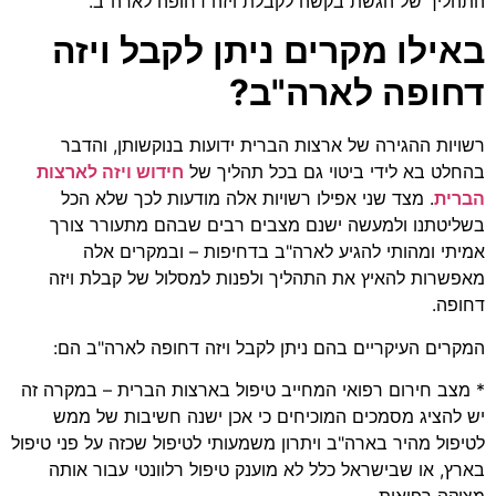
התהליך של הגשת בקשה לקבלת ויזה דחופה לארה"ב.
באילו
מקרים
ניתן
לקבל
ויזה
דחופה
לארה
"
ב
?
רשויות ההגירה של ארצות הברית ידועות בנוקשותן, והדבר
בהחלט בא לידי ביטוי גם בכל תהליך של
חידוש ויזה לארצות
הברית
. מצד שני אפילו רשויות אלה מודעות לכך שלא הכל
בשליטתנו ולמעשה ישנם מצבים רבים שבהם מתעורר צורך
אמיתי ומהותי להגיע לארה"ב בדחיפות – ובמקרים אלה
מאפשרות להאיץ את התהליך ולפנות למסלול של קבלת ויזה
דחופה.
המקרים העיקריים בהם ניתן לקבל ויזה דחופה לארה"ב הם:
* מצב חירום רפואי המחייב טיפול בארצות הברית – במקרה זה
יש להציג מסמכים המוכיחים כי אכן ישנה חשיבות של ממש
לטיפול מהיר בארה"ב ויתרון משמעותי לטיפול שכזה על פני טיפול
בארץ, או שבישראל כלל לא מוענק טיפול רלוונטי עבור אותה
מצוקה רפואית.