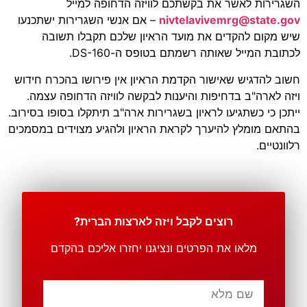
השגרירות לאשר את בקשתכם לוויזה הדחופה למייל
gov
.
state
@
nivtelavivemrg
– אם אנשי השגרירות ישתכנעו
שיש מקום להקדים את מועד הראיון שלכם תקבלו תשובה
לכתובת המייל שאותה רשמתם בטופס ה-DS-160.
חשוב להדגיש שאישור הקדמת הראיון אין פירושו בהכרח חידוש
ויזה לארה"ב בדחיפות והיענות לבקשה לוויזה הדחופה עצמה.
ייתכן כי כשתגיעו לראיון בשגרירות ארה"ב תיתקלו בסופו בסירוב.
בהתאם מומלץ להיערך לקראת הראיון ולהגיע מצוידים במסמכים
רלוונטיים.
רוצים לקבל ויזה לארצות הברית?
מלאו את הפרטים ונציגנו יחזרו אליכם בהקדם