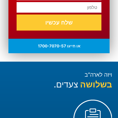
שלח עכשיו
או חייגו 1700-7070-57
ויזה לארה”ב
בשלושה
צעדים.