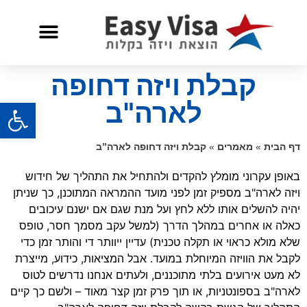
שאלות ותשובות
שירות לאזרח אמריקאי
קבלת ויזה דחופה
פתח
לארה"ב
דף הבית
»
מאמרים
»
קבלת ויזה דחופה לארה”ב
באופן עקרוני מומלץ להקדים ולהתחיל את התהליך של חידוש
ויזה לארה"ב מספיק זמן לפני מועד ההמראה המתוכנן, כך שניתן
יהיה להשלים אותו ללא לחץ ועל מנת שגם אם ישנם עיכובים
כאלה או אחרים במהלך הדרך (למשל עקב מסמך חסר, טופס
שלא מולא כראוי או תקלה טכנית) עדיין ייוותר די והותר זמן כדי
לקבל את הוויזה המיוחלת במועד. אבל המציאות, כידוע, מייצרת
לא מעט אירועים בלתי מתוכננים, ולעתים אנחנו נדרשים לטוס
לארה"ב בספונטניות, או תוך פרק זמן קצר מאוד – ולשם כך קיים