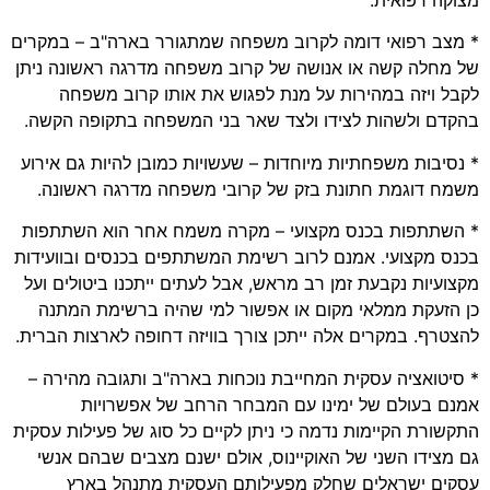
* מצב רפואי דומה לקרוב משפחה שמתגורר בארה"ב – במקרים
של מחלה קשה או אנושה של קרוב משפחה מדרגה ראשונה ניתן
לקבל ויזה במהירות על מנת לפגוש את אותו קרוב משפחה
בהקדם ולשהות לצידו ולצד שאר בני המשפחה בתקופה הקשה.
* נסיבות משפחתיות מיוחדות – שעשויות כמובן להיות גם אירוע
משמח דוגמת חתונת בזק של קרובי משפחה מדרגה ראשונה.
* השתתפות בכנס מקצועי – מקרה משמח אחר הוא השתתפות
בכנס מקצועי. אמנם לרוב רשימת המשתתפים בכנסים ובוועידות
מקצועיות נקבעת זמן רב מראש, אבל לעתים ייתכנו ביטולים ועל
כן הזעקת ממלאי מקום או אפשור למי שהיה ברשימת המתנה
להצטרף. במקרים אלה ייתכן צורך בוויזה דחופה לארצות הברית.
* סיטואציה עסקית המחייבת נוכחות בארה"ב ותגובה מהירה –
אמנם בעולם של ימינו עם המבחר הרחב של אפשרויות
התקשורת הקיימות נדמה כי ניתן לקיים כל סוג של פעילות עסקית
גם מצידו השני של האוקיינוס, אולם ישנם מצבים שבהם אנשי
עסקים ישראלים שחלק מפעילותם העסקית מתנהל בארץ