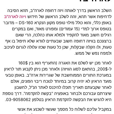
השלב הראשון בדרך לאותה ויזה דחופה לארה"ב, תהא הסיבה
לדחיפות אשר תהא, זהה לשלב הראשון של חידוש
ויזה לארה"ב
באופן כללי, והוא כולל מילוי טופס מקוון הנקרא DS-160 – מדובר
בטופס ארוך למדי (15 עמודים) ומפורט מאוד, ואם במקרים
רגילים חשוב מאוד להקפיד ולמלא אותו כהלכה, הרי שאם
ברצונכם בוויזה דחופה חשוב שבעתיים לוודא שלא תיפול בו אף
טעות, ולו הקלה שבקלות, שכן כל טעות שכזו עלולה לגרום לעיכוב
ולמפח נפש של ממש.
לאחר מכן יש לשלם את האגרה (התעריף הוא בין 160$
ל-200$, בהתאם לסוג הוויזה) ולאחר מכן ניתן לקבוע תור לראיון
במערכת התורים הממוחשבת של שגרירות ארה"ב. באופן טבעי
מועד הראיון לא יהיה קרוב במיוחד לנוכח ריבוי הפונים, אולם
לאחר שקבעתם תאריך תוכלו להיכנס לאתר הנ"ל, לחשבון
שיצרתם עבורכם ולבחור באופציה "בקשה להקדמה". דרך נוספת
היא להגיש את הבקשה להקדמת הראיון בטלפון 03-9058062.
במקביל עליכם לשלוח כל מסמך שעשוי לשכנע את אנשי