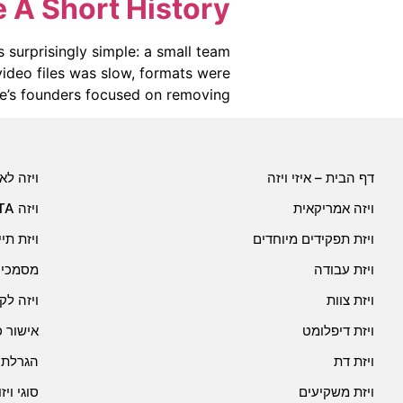
 A Short History
s surprisingly simple: a small team
video files was slow, formats were
s founders focused on removing […]
דף הבית – איזי ויזה
ויזה לא
ויזה אמריקאית
ויזה ESTA
ויזת תפקידים מיוחדים
ויזת תי
ויזת עבודה
מסמכים
ויזת צוות
ויזה לק
ויזת דיפלומט
אישור 
ויזת דת
הגרלת ג
ויזת משקיעים
סוגי וי