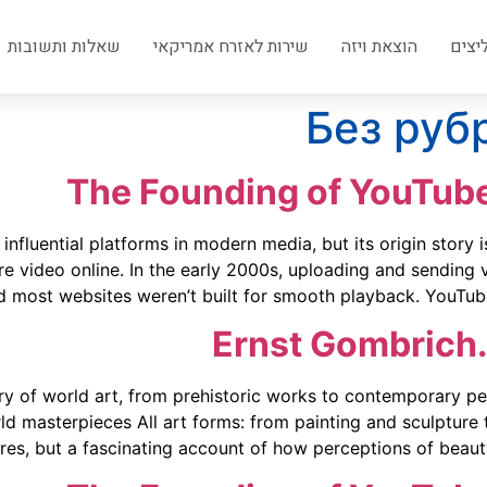
יצים
הוצאת ויזה
שירות לאזרח אמריקאי
שאלות ותשובות
The Founding of YouTube
nfluential platforms in modern media, but its origin story i
e video online. In the early 2000s, uploading and sending 
d most websites weren’t built for smooth playback. YouTube’
Ernst Gombrich.
y of world art, from prehistoric works to contemporary pe
ld masterpieces All art forms: from painting and sculpture 
es, but a fascinating account of how perceptions of beauty, p