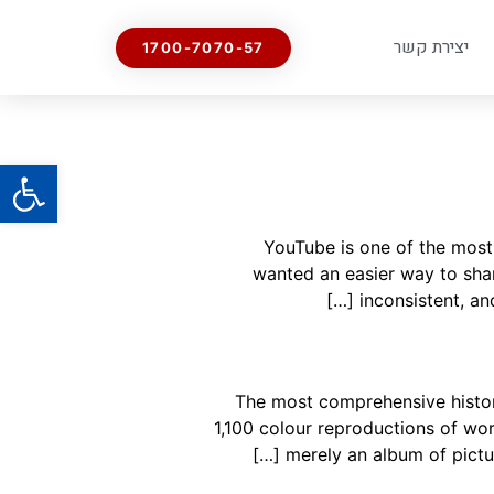
יצירת קשר
1700-7070-57
פתח
YouTube is one of the most i
wanted an easier way to shar
inconsistent, an
The most comprehensive histor
1,100 colour reproductions of wor
merely an album of pictur