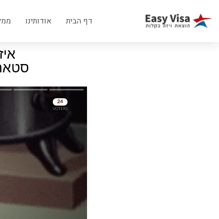
דף הבית
אודותינו
ממל
איז
סטארב