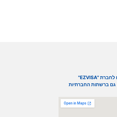
רת "EZVISA"
גם ברשתות החברתיות