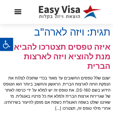
שאלות ותשובות
שירות לאזרח אמריקאי
תגית:
ויזה לארה"ב
פתח
איזה טפסים תצטרכו להביא על
מנת להוציא ויזה לארצות
הברית
ישנם שלל טפסים החשובים עד מאוד בכדי שתוכלו לצלוח את
הנפקת הויזה לארצות הברית. הראשון והחשוב ביותר הוא הטופס
הידוע בשם DS-160. את טופס זה יש למלא על ידי כניסה לאתר
של שגרירות ארצות הברית ולמלא את כל פרטיו באנגלית. מי
שאיננו שולט בשפה האנגלית כשפת אם מוזמן להיעזר בשירותינו.
אחרי מילוי טופס זה, תצטרכו […]