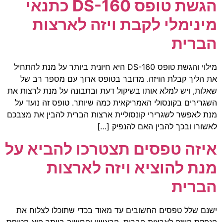
הגשת טופס DS-160 כתנאי
מינימלי לקבת ויזה לארצות
הברית
מילוי והגשת טופס DS-160 היא חיונית ביותר על מנת להתחיל
את הליך קבלת הויזה. מדובר בטופס ארוך עם מספר רב של
שאלות, ויש למלא אותו בשיקול דעת ובתבונה על מנת לרצות את
השגרירים בקונסולי האמריקאית כמה שיותר. טופס זה נועד על
מנת לאפשר לשגרירי קונסוליית ארצות הברית להבין את מצבכם
לאשורו ובכך להבין האם להנפיק […]
איזה טפסים תצטרכו להביא על
מנת להוציא ויזה לארצות
הברית
ישנם שלל טפסים החשובים עד מאוד בכדי שתוכלו לצלוח את
הנפקת הויזה לארצות הברית. הראשון והחשוב ביותר הוא הטופס